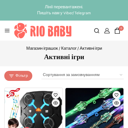
Лінії перевантажені.
Пишіть нам у Viber/Telegram
0
Магазин іграшок
/
Каталог
/
Активні ігри
Активні ігри
Фільтр