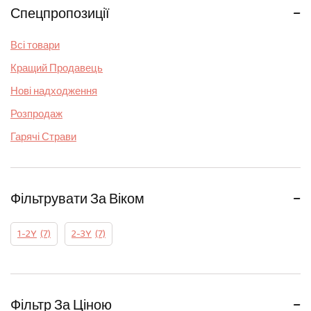
Спецпропозиції
Розвиваючі іграшки
Сейфи і скарбнички
Всі товари
Творчість
Кращий Продавець
Нові надходження
Розпродаж
Гарячі Страви
Фільтрувати За Віком
1-2Y
(7)
2-3Y
(7)
Фільтр За Ціною