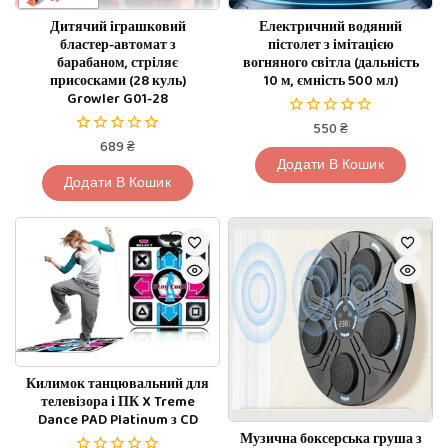
Дитячий іграшковий
Електричний водяний
бластер-автомат з
пістолет з імітацією
барабаном, стріляє
вогняного світла (дальність
присосками (28 куль)
10 м, ємність 500 мл)
Growler G01-28
550
₴
0
689
₴
з
0
5
Додати В Кошик
з
5
Додати В Кошик
Килимок танцювальний для
телевізора і ПК X Treme
Dance PAD Platinum з CD
Музична боксерська груша з