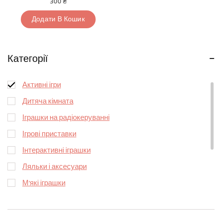
300
₴
0
з
5
Додати В Кошик
Категорії
Автотреки та ігрові набори
Активні ігри
Дитяча кімната
Іграшки на радіокеруванні
Ігрові приставки
Інтерактивні іграшки
Ляльки і аксесуари
М’які іграшки
Набори для наукових досліджень
Пазли