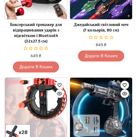
Боксерський тренажер для
Джедайський світловий меч
відпрацювання ударів з
(7 кольорів, 80 см)
підсвіткою і Bluetooth
(32х27.5 см)
849
₴
0
з
5
649
₴
Додати В Кошик
0
з
5
Додати В Кошик