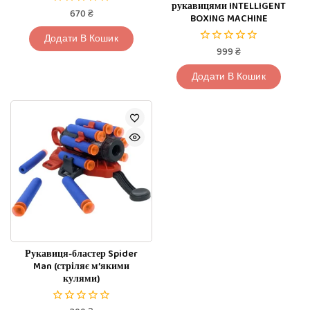
рукавицями INTELLIGENT
670
₴
0
BOXING MACHINE
з
5
Додати В Кошик
999
₴
0
з
5
Додати В Кошик
Рукавиця-бластер Spider
Man (стріляє м’якими
кулями)