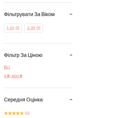
Фільтрувати За Віком
1-2Y
(1)
2-3Y
(1)
Фільтр За Ціною
Всі
0
₴
–
600
₴
Середня Оцінка
(0)