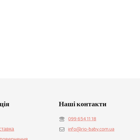
ція
Наші контакти
099 654 11 18
ставка
info@rio-baby.com.ua
а повернення