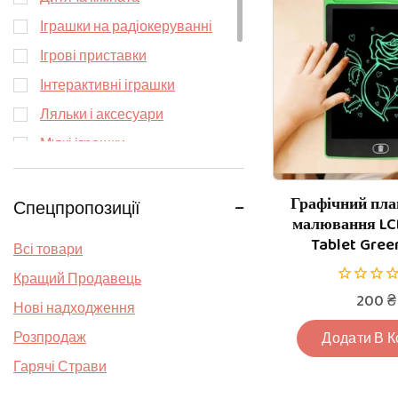
Іграшки на радіокеруванні
Ігрові приставки
Інтерактивні іграшки
Ляльки і аксесуари
М’які іграшки
Набори для наукових
досліджень
Графічний пла
Спецпропозиції
малювання LCD
Пазли
Tablet Green
Всі товари
Розвиваючі іграшки
Кращий Продавець
Сейфи і скарбнички
0
200
₴
Нові надходження
Творчість
з
5
Розпродаж
Додати В 
Гарячі Страви