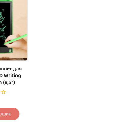
ншет для
 Writing
 (8,5″)
Кошик