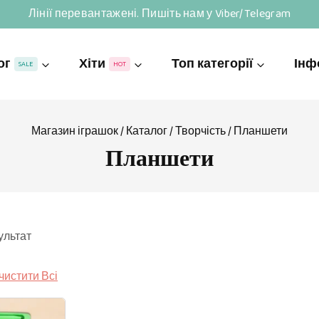
Лінії перевантажені. Пишіть нам у Viber/Telegram
ог
Хіти
Топ категорії
Інф
SALE
HOT
Магазин іграшок
/
Каталог
/
Творчість
/
Планшети
Планшети
ультат
чистити Всі