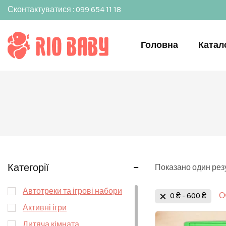
Сконтактуватися : 099 654 11 18
Головна
Катал
Категорії
Показано один рез
Автотреки та ігрові набори
0
₴
-
600
₴
О
Активні ігри
Дитяча кімната