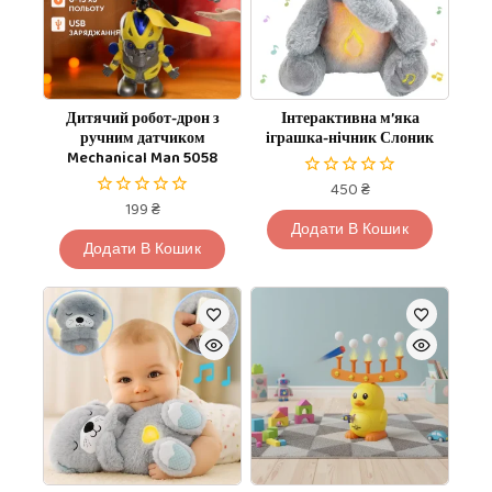
Дитячий робот-дрон з
Інтерактивна м’яка
ручним датчиком
іграшка-нічник Слоник
Mechanical Man 5058
450
₴
0
199
₴
з
0
5
Додати В Кошик
з
5
Додати В Кошик