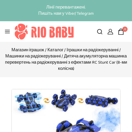
Лінії перевантажені.
Пишіть нам у Viber/Telegram
0
Магазин іграшок
/
Каталог
/
Іграшки на радіокеруванні
/
Машинки на радіокеруванні
/
Дитяча акумуляторна машинка
перевертень на радіокеруванні з ефектами RC Stunt Car (8-ми
колісна)