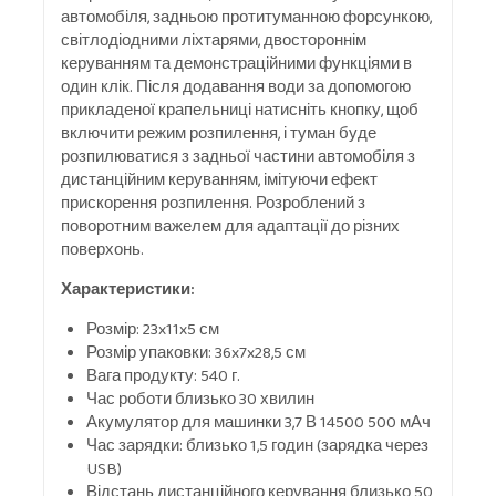
автомобіля, задньою протитуманною форсункою,
світлодіодними ліхтарями, двостороннім
керуванням та демонстраційними функціями в
один клік. Після додавання води за допомогою
прикладеної крапельниці натисніть кнопку, щоб
включити режим розпилення, і туман буде
розпилюватися з задньої частини автомобіля з
дистанційним керуванням, імітуючи ефект
прискорення розпилення. Розроблений з
поворотним важелем для адаптації до різних
поверхонь.
Характеристики:
Розмір: 23x11x5 см
Розмір упаковки: 36x7x28,5 см
Вага продукту: 540 г.
Час роботи близько 30 хвилин
Акумулятор для машинки 3,7 В 14500 500 мАч
Час зарядки: близько 1,5 годин (зарядка через
USB)
Відстань дистанційного керування близько 50