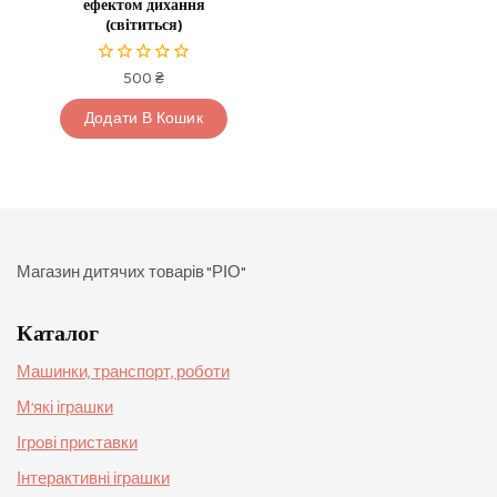
ефектом дихання
(світиться)
500
₴
0
з
5
Додати В Кошик
Магазин дитячих товарів "РІО"
Каталог
Машинки, транспорт, роботи
М’які іграшки
Ігрові приставки
Інтерактивні іграшки