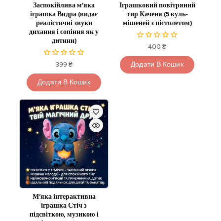
Заспокійлива м’яка
Іграшковий повітряний
іграшка Видра (видає
тир Каченя (5 куль-
реалістичні звуки
мішеней з пістолетом)
дихання і сопіння як у
дитини)
400
₴
0
з
5
399
₴
Додати В Кошик
0
з
5
Додати В Кошик
М’яка інтерактивна
іграшка Стіч з
підсвіткою, музикою і