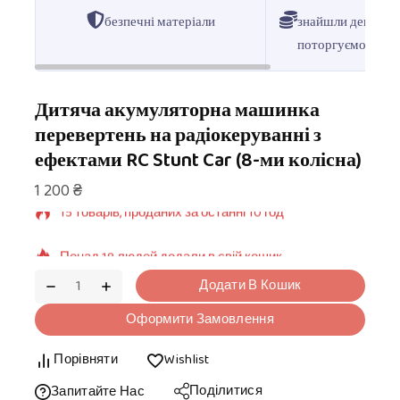
безпечні матеріали
знайшли дешевше
поторгуємося
Дитяча акумуляторна машинка
перевертень на радіокеруванні з
ефектами RC Stunt Car (8-ми колісна)
15 товарів, проданих за останні 10 год
1 200
₴
Понад 18 людей додали в свій кошик
Додати В Кошик
Оформити Замовлення
Порівняти
Wishlist
Поділитися
Запитайте Нас